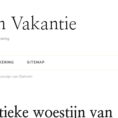
n Vakantie
varing
KERING
SITEMAP
oestijn van Bahrein
ieke woestijn van