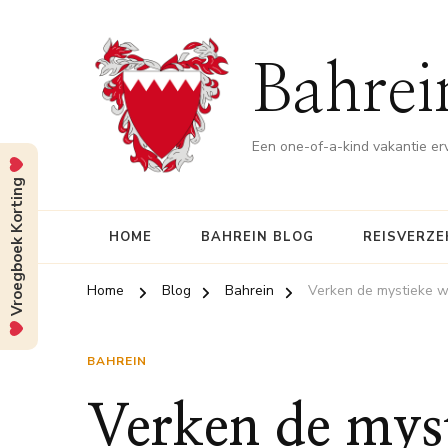
Bahrei
Een one-of-a-kind vakantie er
Vroegboek Korting
HOME
BAHREIN BLOG
REISVERZE
Home
Blog
Bahrein
Verken de mystieke w
BAHREIN
Verken de myst