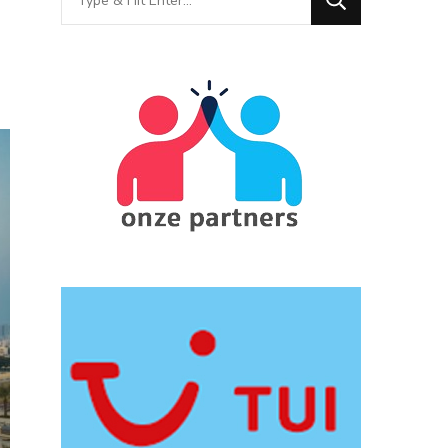
for
Something?