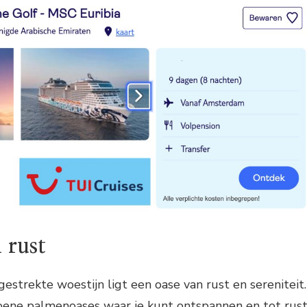
 rust
estrekte woestijn ligt een oase van rust en sereniteit.
groene palmenoases waar je kunt ontspannen en tot rus