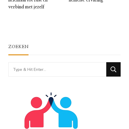
helemaal tot rust en
hemelse ervaring
verbind met jezelf
ZOEKEN
Looking
for
Something?