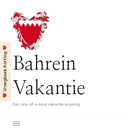
Vroegboek Korting
Bahrein
Vakantie
Een one-of-a-kind vakantie ervaring