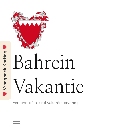
Vroegboek Korting
Bahrein
Vakantie
Een one-of-a-kind vakantie ervaring