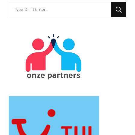
Looking
for
Something?