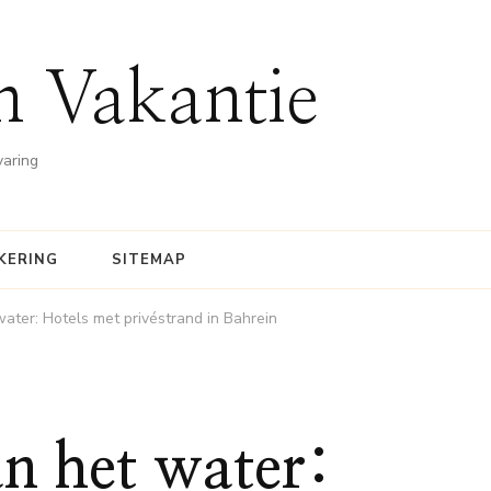
n Vakantie
varing
KERING
SITEMAP
ater: Hotels met privéstrand in Bahrein
n het water: