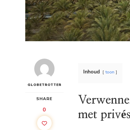
Inhoud
toon
GLOBETROTTER
Verwenner
SHARE
0
met privé