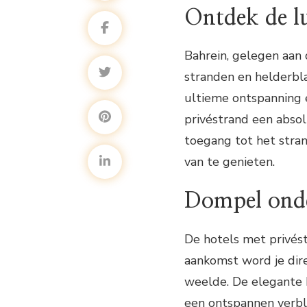
Ontdek de l
Bahrein, gelegen aan 
stranden en helderbla
ultieme ontspanning e
privéstrand een absol
toegang tot het stra
van te genieten.
Dompel onde
De hotels met privéstr
aankomst word je dir
weelde. De elegante k
een ontspannen verbli