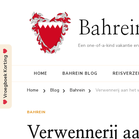
Bahrei
Een one-of-a-kind vakantie er
Vroegboek Korting
HOME
BAHREIN BLOG
REISVERZE
Home
Blog
Bahrein
Verwennerij aan het w
BAHREIN
Verwennerij aa