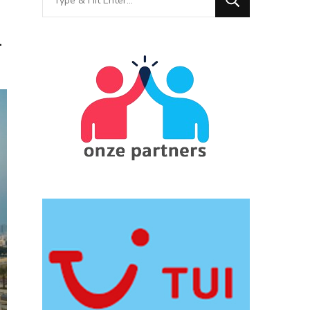
for
n
Something?