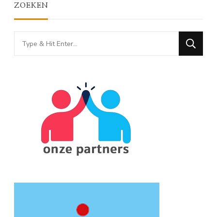
ZOEKEN
Looking
for
Something?