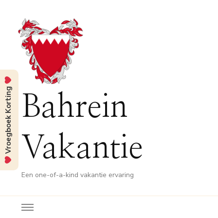
Vroegboek Korting
Bahrein
Vakantie
Een one-of-a-kind vakantie ervaring