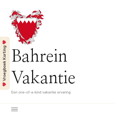
Vroegboek Korting
Bahrein
Vakantie
Een one-of-a-kind vakantie ervaring