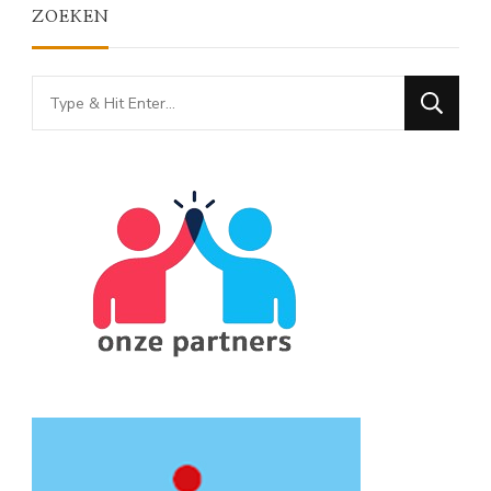
ZOEKEN
Looking
for
Something?