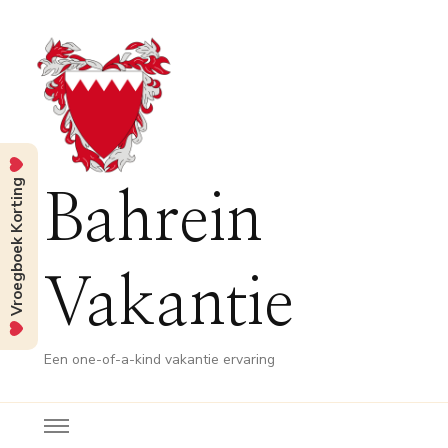
Vroegboek Korting
Bahrein
Vakantie
Een one-of-a-kind vakantie ervaring